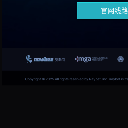
跳
至
内
容